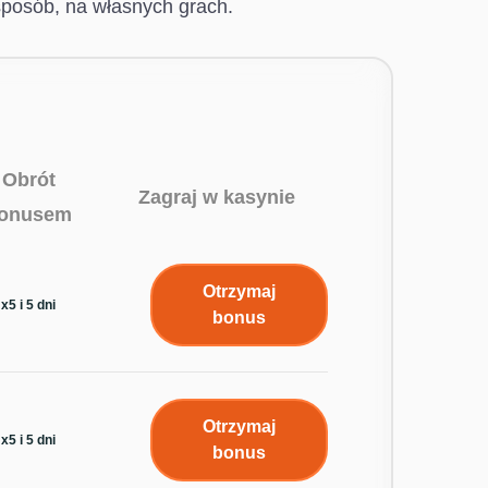
posób, na własnych grach.
Obrót
Zagraj w kasynie
onusem
Otrzymaj
x5 i 5 dni
bonus
Otrzymaj
x5 i 5 dni
bonus