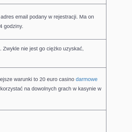
adres email podany w rejestracji. Ma on
4 godziny.
Zwykle nie jest go ciężko uzyskać,
ejsze warunki to 20 euro casino
darmowe
korzystać na dowolnych grach w kasynie w