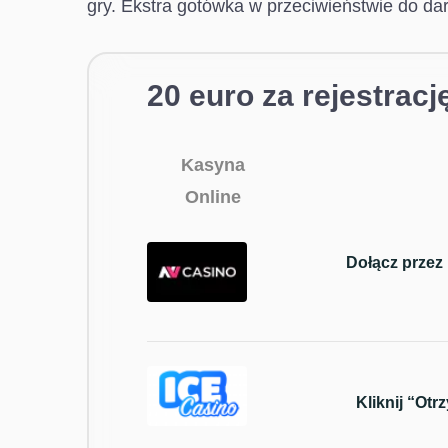
gry. Ekstra gotówka w przeciwieństwie do 
20 euro za rejestrac
Kasyna
Online
Dołącz przez 
Kliknij “Ot