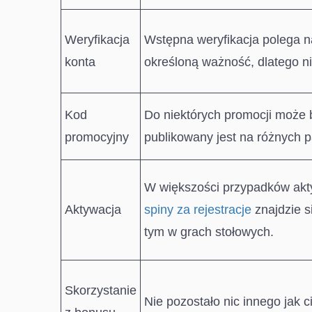
Weryfikacja
Wstępna weryfikacja polega na
konta
określoną ważność, dlatego n
Kod
Do niektórych promocji może 
promocyjny
publikowany jest na różnych p
W większości przypadków akty
Aktywacja
spiny za rejestracje
znajdzie s
tym w grach stołowych.
Skorzystanie
Nie pozostało nic innego jak c