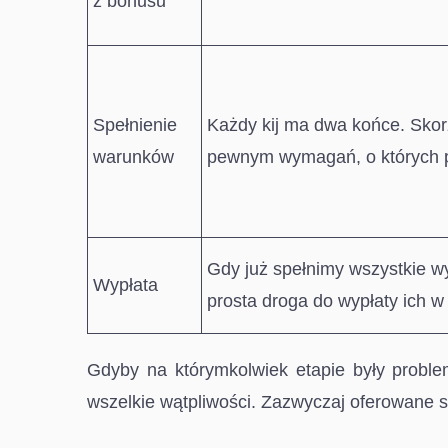
z bonusu
Spełnienie
Każdy kij ma dwa końce. Skor
warunków
pewnym wymagań, o których 
Gdy już spełnimy wszystkie w
Wypłata
prosta droga do wypłaty ich 
Gdyby na którymkolwiek etapie były probl
wszelkie wątpliwości. Zazwyczaj oferowane s