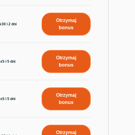
Otrzymaj
x30 i 2 dni
bonus
Otrzymaj
x5 i 5 dni
bonus
Otrzymaj
x5 i 5 dni
bonus
Otrzymaj