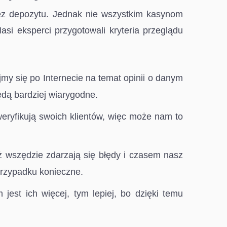
bez depozytu. Jednak nie wszystkim kasynom
i eksperci przygotowali kryteria przeglądu
y się po Internecie na temat opinii o danym
ędą bardziej wiarygodne.
eryfikują swoich klientów, więc może nam to
ż wszędzie zdarzają się błędy i czasem nasz
przypadku konieczne.
jest ich więcej, tym lepiej, bo dzięki temu