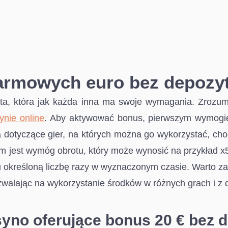
armowych euro bez depozy
rta, która jak każda inna ma swoje wymagania.
Zrozum
ynie online
.
Aby aktywować bonus, pierwszym wymogiem
otyczące gier, na których można go wykorzystać, choć
 jest wymóg obrotu, który może wynosić na przykład x5
 określoną liczbę razy w wyznaczonym czasie. Warto z
zwalając na wykorzystanie środków w różnych grach i z
syno oferujące bonus 20 € bez 