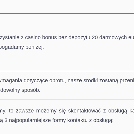
zystanie z casino bonus bez depozytu 20 darmowych eur
pogadamy poniżej.
ymagania dotyczące obrotu, nasze środki zostaną przeni
w dowolny sposób.
emy, to zawsze możemy się skontaktować z obsługą ka
ą 3 najpopularniejsze formy kontaktu z obsługą: