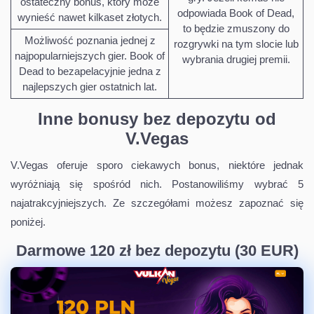
ostateczny bonus, który może
odpowiada Book of Dead,
wynieść nawet kilkaset złotych.
to będzie zmuszony do
Możliwość poznania jednej z
rozgrywki na tym slocie lub
najpopularniejszych gier. Book of
wybrania drugiej premii.
Dead to bezapelacyjnie jedna z
najlepszych gier ostatnich lat.
Inne bonusy bez depozytu od
V.Vegas
V.Vegas oferuje sporo ciekawych bonus, niektóre jednak
wyróżniają się spośród nich. Postanowiliśmy wybrać 5
najatrakcyjniejszych. Ze szczegółami możesz zapoznać się
poniżej.
Darmowe 120 zł bez depozytu (30 EUR)