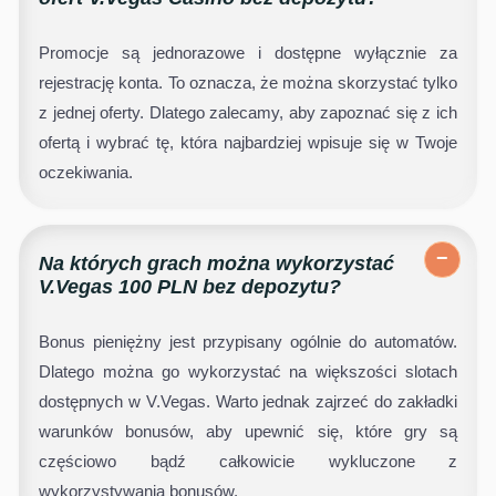
Promocje są jednorazowe i dostępne wyłącznie za
rejestrację konta. To oznacza, że można skorzystać tylko
z jednej oferty. Dlatego zalecamy, aby zapoznać się z ich
ofertą i wybrać tę, która najbardziej wpisuje się w Twoje
oczekiwania.
Na których grach można wykorzystać
V.Vegas 100 PLN bez depozytu?
Bonus pieniężny jest przypisany ogólnie do automatów.
Dlatego można go wykorzystać na większości slotach
dostępnych w V.Vegas. Warto jednak zajrzeć do zakładki
warunków bonusów, aby upewnić się, które gry są
częściowo bądź całkowicie wykluczone z
wykorzystywania bonusów.