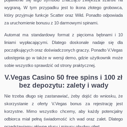
wygraną. W tym przypadku jest to ikona złotego grobowca,
który przyjmuje funkcje Scatter oraz Wild. Ponadto odpowiada
za uruchomienie bonusu z 10 darmowymi spinami.
Automat ma standardowy format z pięcioma bębnami i 10
liniami wypłacającymi. Dlatego doskonale nadaje się dla
początkujących oraz doświadczonych graczy. Ponadto V.Vegas
udostępnia go w także w wersji demo, gdzie użytkownik może
sobie wszystko sprawdzić od strony praktycznej.
V.Vegas Casino 50 free spins i 100 zł
bez depozytu: zalety i wady
Nie trzeba długo się zastanawiać, żeby dojść do wniosku, że
skorzystanie z oferty V.Vegas bonus za rejestrację jest
korzystne. Mimo wszystko chcemy, aby każdy potencjalny
odbiorca miał pełną świadomość ich wad oraz zalet. Dlatego
przedstawiamy główne plusy i minusy obydwu ofert.