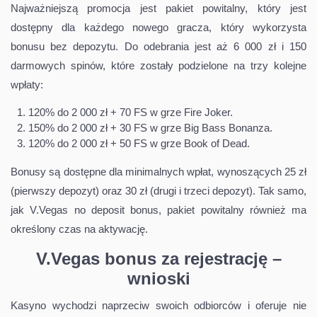
Najważniejszą promocja jest pakiet powitalny, który jest
dostępny dla każdego nowego gracza, który wykorzysta
bonusu bez depozytu. Do odebrania jest aż 6 000 zł i 150
darmowych spinów, które zostały podzielone na trzy kolejne
wpłaty:
120% do 2 000 zł + 70 FS w grze Fire Joker.
150% do 2 000 zł + 30 FS w grze Big Bass Bonanza.
120% do 2 000 zł + 50 FS w grze Book of Dead.
Bonusy są dostępne dla minimalnych wpłat, wynoszących 25 zł
(pierwszy depozyt) oraz 30 zł (drugi i trzeci depozyt). Tak samo,
jak V.Vegas no deposit bonus, pakiet powitalny również ma
określony czas na aktywację.
V.Vegas bonus za rejestrację –
wnioski
Kasyno wychodzi naprzeciw swoich odbiorców i oferuje nie