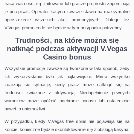
tracą ważność, są limitowane lub gracze po prostu zapominają
je przepisać. Operator kasyna zawsze stawia na maksymalne
uproszczenie wszelkich akcji promocyjnych. Dlatego też
V.Vegas promo code nie będzie w tym przypadku potrzebny.
Trudności, na które można się
natknąć podczas aktywacji V.Vegas
Casino bonus
Wszystkie promocje zawsze są tworzone w taki sposób, żeby
ich wykorzystanie było jak najłatwiejsze. Mimo wszystko
zdarzają się sytuacje, kiedy gracz może natknąć się na
trudności związane z aktywacją. Niedopełnienie pewnych
warunków może opóźnić odebranie bonusu lub ostatecznie
nawet to uniemożliwi.
W przypadku, kiedy V.Vegas free spins nie pojawiają się na
koncie, konieczne będzie skontaktowanie się z obsługą kasyna.