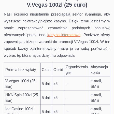
V.Vegas 100zl (25 euro)
Nasi eksperci nieustannie przeglądają sektor iGamingu, aby
wyszukać najatrakcyjniejsze kasyno. Dzięki temu jesteśmy w
stanie zaprezentować zestawienie podobnych bonusów,
oferowanych przez inne
kasyna internetowe
. Poniższe oferty
zapewniają zbliżone warunki do promocji V.Vegas 100zl. W ten
sposób każdy zainteresowany może je ze sobą porównać i
wybrać tę, która najbardziej mu odpowiada.
Ograniczenia
Aktywacja
Premia bez wpłaty
Czas
Obrót
gier
konta
V.Vegas 100zl (25
e-mail,
5 dni
х5
–
Eur)
SMS
Hit’N’Spin 100zl (25
e-mail,
5 dni
х5
–
Eur)
SMS
Ice Casino 100zl
e-mail,
5 dni
х5
–