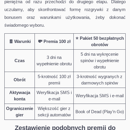
pieniężna od razu przechodzi do drugiego etapu. Dlatego
uczulamy, aby skonfrontować formę rozgrywki z danym
bonusem oraz warunkami użytkowania, żeby dokonać
świadomego wyboru.
⭐ Pakiet 50 bezpłatnych
🧾 Warunki
💸 Premia 100 zł
obrotów
5 dni na wykręcenie
3 dni na
Czas
spinów i wypełnienie
wypełnienie obrotu
obrotu
5-krotność 100 zł
3-krotność wygranych z
Obrót
premii
darmowych spinów
Aktywacja
Weryfikacja SMS i
Weryfikacja SMS i e-mail
konta
e-mail
Ograniczenie
Większość gier z
Book of Dead (Play’n Go)
gier
sekcji automatów
Zestawienie podobnych premii do