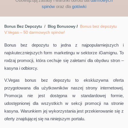
Obowiązują zasady i warunki obrotu dla
darmowych
spinów
oraz dla
gotówki
Bonus Bez Depozytu
/
Blog Bonusowy
/
Bonus bez depozytu
V.Vegas – 50 darmowych spinów!
Bonus bez depozytu to jedna z najpopularniejszych i
najskuteczniejszych form marketingu w sektorze iGamignu. To
rodzaj promocji, która cechuje się zaletami dla obydwu stron –
kasyna i odbiorcy.
V.Vegas bonus bez depozytu to ekskluzywna oferta
przygotowana dla użytkowników naszej strony internetowej.
Promocja nie jest dostępna w standardowej formie,
udostępnionej dla wszystkich w sekcji promocji na stronie
kasyna. Warunkiem jej wykorzystania jest przekierowanie się z
oferty znajdującej się na niniejszym portalu.