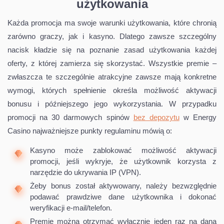
użytkowania
Każda promocja ma swoje warunki użytkowania, które chronią
zarówno graczy, jak i kasyno. Dlatego zawsze szczególny
nacisk kładzie się na poznanie zasad użytkowania każdej
oferty, z której zamierza się skorzystać. Wszystkie premie –
zwłaszcza te szczególnie atrakcyjne zawsze mają konkretne
wymogi, których spełnienie określa możliwość aktywacji
bonusu i późniejszego jego wykorzystania. W przypadku
promocji na 30 darmowych spinów
bez depozytu
w Energy
Casino najważniejsze punkty regulaminu mówią o:
Kasyno może zablokować możliwość aktywacji
promocji, jeśli wykryje, że użytkownik korzysta z
narzędzie do ukrywania IP (VPN).
Żeby bonus został aktywowany, należy bezwzględnie
podawać prawdziwe dane użytkownika i dokonać
weryfikacji e-mail/telefon.
Premię można otrzymać wyłącznie jeden raz na daną