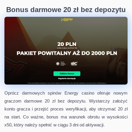
Bonus darmowe 20 zł bez depozytu
Oprócz darmowych spinów Energy casino oferuje nowym
graczom darmowe 20 zł bez depozytu. Wystarczy założyć
konto gracza i przejść proces weryfikacji, aby otrzymać 20 zł
na start. Co ważne, bonus ma warunek obrotu w wysokości
x50, który należy spełnić w ciągu 3 dni od aktywacji.