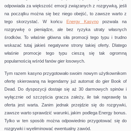
odpowiada za większość emocji związanych z rozgrywką, jeśli
na początku można się bez niego obejść, to zawsze warto z
tego skorzystać. W końcu
Energy Kasyno
pozwala na
rozgrywkę o pieniądze, ale bez ryzyka utraty własnych
środków. To właśnie główna siła promocji tego typu i trudno
wskazać tutaj jakieś negatywne strony takiej oferty. Dlatego
właśnie promocje tego typu cieszą się tak ogromną
popularnością wśród fanów gier losowych.
Tym razem kasyno przygotowało swoim nowym użytkownikom
ofertę skierowaną na legendarny już automat do gier Book of
Dead. Do dyspozycji dostaje się aż 30 darmowych spinów i
wyłącznie od szczęścia gracza zależy, ile tak naprawdę ta
oferta jest warta. Zanim jednak przejdzie się do rozgrywki,
zawsze warto sprawdzić warunki, jakim podlega Energy bonus.
Tylko w ten sposób można odpowiednio przygotować się do
rozgrywki i wyeliminować ewentualny zawód.