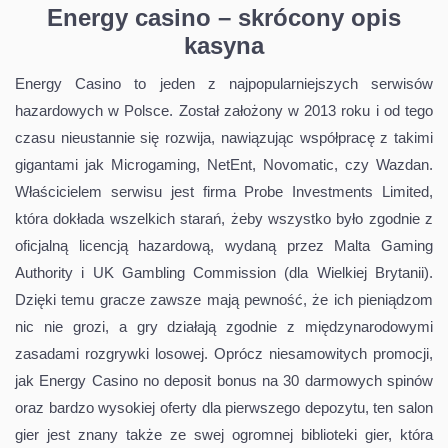
Energy casino – skrócony opis
kasyna
Energy Casino to jeden z najpopularniejszych serwisów
hazardowych w Polsce. Został założony w 2013 roku i od tego
czasu nieustannie się rozwija, nawiązując współpracę z takimi
gigantami jak Microgaming, NetEnt, Novomatic, czy Wazdan.
Właścicielem serwisu jest firma Probe Investments Limited,
która dokłada wszelkich starań, żeby wszystko było zgodnie z
oficjalną licencją hazardową, wydaną przez Malta Gaming
Authority i UK Gambling Commission (dla Wielkiej Brytanii).
Dzięki temu gracze zawsze mają pewność, że ich pieniądzom
nic nie grozi, a gry działają zgodnie z międzynarodowymi
zasadami rozgrywki losowej. Oprócz niesamowitych promocji,
jak Energy Casino no deposit bonus na 30 darmowych spinów
oraz bardzo wysokiej oferty dla pierwszego depozytu, ten salon
gier jest znany także ze swej ogromnej biblioteki gier, która