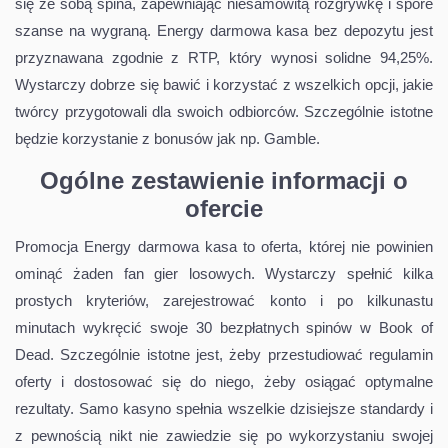
się ze sobą spina, zapewniając niesamowitą rozgrywkę i spore
szanse na wygraną. Energy darmowa kasa bez depozytu jest
przyznawana zgodnie z RTP, który wynosi solidne 94,25%.
Wystarczy dobrze się bawić i korzystać z wszelkich opcji, jakie
twórcy przygotowali dla swoich odbiorców. Szczególnie istotne
będzie korzystanie z bonusów jak np. Gamble.
Ogólne zestawienie informacji o
ofercie
Promocja Energy darmowa kasa to oferta, której nie powinien
ominąć żaden fan gier losowych. Wystarczy spełnić kilka
prostych kryteriów, zarejestrować konto i po kilkunastu
minutach wykręcić swoje 30 bezpłatnych spinów w Book of
Dead. Szczególnie istotne jest, żeby przestudiować regulamin
oferty i dostosować się do niego, żeby osiągać optymalne
rezultaty. Samo kasyno spełnia wszelkie dzisiejsze standardy i
z pewnością nikt nie zawiedzie się po wykorzystaniu swojej