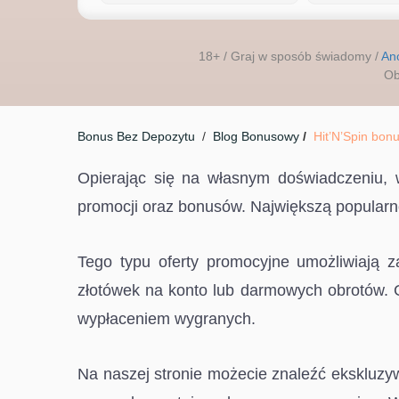
18+ / Graj w sposób świadomy /
An
Ob
Bonus Bez Depozytu
/
Blog Bonusowy
/
Hit’N’Spin bon
Opierając się na własnym doświadczeniu, 
promocji oraz bonusów. Największą popularno
Tego typu oferty promocyjne umożliwiają 
złotówek na konto lub darmowych obrotów. G
wypłaceniem wygranych.
Na naszej stronie możecie znaleźć ekskluzyw