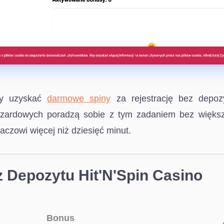
by uzyskać
darmowe spiny
za rejestrację bez depozy
azardowych poradzą sobie z tym zadaniem bez więk
raczowi więcej niż dziesięć minut.
 Depozytu Hit'N'Spin Casino
Bonus