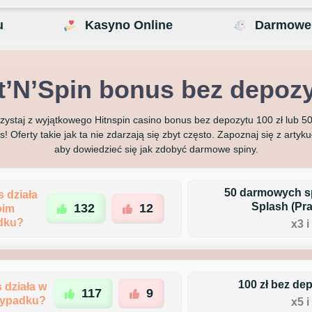
u
Kasyno Online
Darmowe
t’N’Spin bonus bez depoz
zystaj z wyjątkowego Hitnspin casino bonus bez depozytu 100 zł lub 50
s! Oferty takie jak ta nie zdarzają się zbyt często. Zapoznaj się z artyk
aby dowiedzieć się jak zdobyć darmowe spiny.
50 darmowych s
 działa
Splash (Pra
132
12
oim
dku?
x3 i
100 zł bez de
 działa w
117
9
zypadku?
x5 i