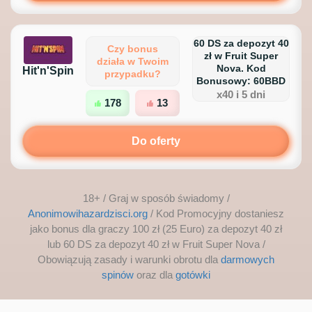
60 DS za depozyt 40
Czy bonus
zł w Fruit Super
działa w Twoim
Nova. Kod
Hit'n'Spin
przypadku?
Bonusowy: 60BBD
x40 i 5 dni
178
13
Do oferty
18+ / Graj w sposób świadomy /
Anonimowihazardzisci.org
/ Kod Promocyjny dostaniesz
jako bonus dla graczy 100 zł (25 Euro) za depozyt 40 zł
lub 60 DS za depozyt 40 zł w Fruit Super Nova /
Obowiązują zasady i warunki obrotu dla
darmowych
spinów
oraz dla
gotówki