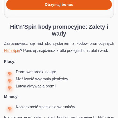
Otrzymaj bonus
Hit’n’Spin kody promocyjne: Zalety i
wady
Zastanawiasz się nad skorzystaniem z kodów promocyjnych
Hit’n’Spin
? Poniżej znajdziesz krótki przegląd ich zalet i wad.
Plusy
:
Darmowe środki na grę
Możliwość wygrania pieniędzy
Łatwa aktywacja premii
Minusy
:
Konieczność spełnienia warunków
Po rozważeniu zalet i wad kodów promocyjnych Hit’n’Spin