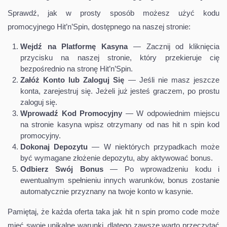
Sprawdź, jak w prosty sposób możesz użyć kodu
promocyjnego Hit’n’Spin, dostępnego na naszej stronie:
Wejdź na Platformę Kasyna
— Zacznij od kliknięcia
przycisku na naszej stronie, który przekieruje cię
bezpośrednio na stronę Hit’n’Spin.
Załóż Konto lub Zaloguj Się
— Jeśli nie masz jeszcze
konta, zarejestruj się. Jeżeli już jesteś graczem, po prostu
zaloguj się.
Wprowadź Kod Promocyjny
— W odpowiednim miejscu
na stronie kasyna wpisz otrzymany od nas hit n spin kod
promocyjny.
Dokonaj Depozytu
— W niektórych przypadkach może
być wymagane złożenie depozytu, aby aktywować bonus.
Odbierz Swój Bonus
— Po wprowadzeniu kodu i
ewentualnym spełnieniu innych warunków, bonus zostanie
automatycznie przyznany na twoje konto w kasynie.
Pamiętaj, że każda oferta taka jak hit n spin promo code może
mieć swoje unikalne warunki, dlatego zawsze warto przeczytać