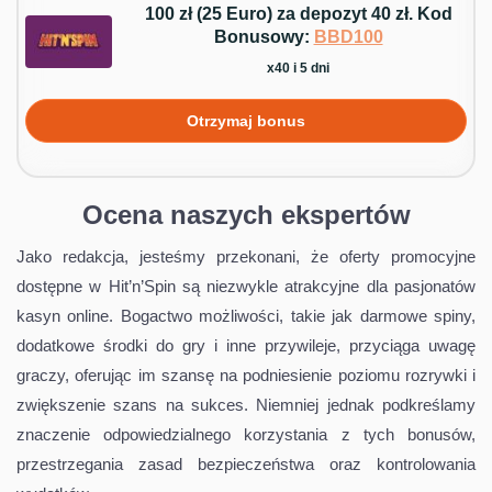
100 zł (25 Euro) za depozyt 40 zł. Kod
Bonusowy:
BBD100
x40 i 5 dni
Otrzymaj bonus
Ocena naszych ekspertów
Jako redakcja, jesteśmy przekonani, że oferty promocyjne
dostępne w Hit’n’Spin są niezwykle atrakcyjne dla pasjonatów
kasyn online. Bogactwo możliwości, takie jak darmowe spiny,
dodatkowe środki do gry i inne przywileje, przyciąga uwagę
graczy, oferując im szansę na podniesienie poziomu rozrywki i
zwiększenie szans na sukces. Niemniej jednak podkreślamy
znaczenie odpowiedzialnego korzystania z tych bonusów,
przestrzegania zasad bezpieczeństwa oraz kontrolowania