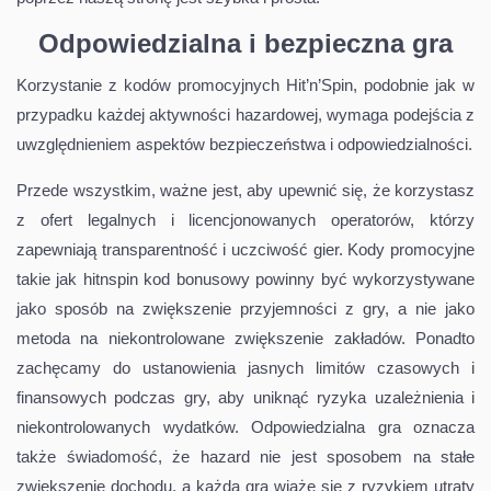
Odpowiedzialna i bezpieczna gra
Korzystanie z kodów promocyjnych Hit’n’Spin, podobnie jak w
przypadku każdej aktywności hazardowej, wymaga podejścia z
uwzględnieniem aspektów bezpieczeństwa i odpowiedzialności.
Przede wszystkim, ważne jest, aby upewnić się, że korzystasz
z ofert legalnych i licencjonowanych operatorów, którzy
zapewniają transparentność i uczciwość gier. Kody promocyjne
takie jak hitnspin kod bonusowy powinny być wykorzystywane
jako sposób na zwiększenie przyjemności z gry, a nie jako
metoda na niekontrolowane zwiększenie zakładów. Ponadto
zachęcamy do ustanowienia jasnych limitów czasowych i
finansowych podczas gry, aby uniknąć ryzyka uzależnienia i
niekontrolowanych wydatków. Odpowiedzialna gra oznacza
także świadomość, że hazard nie jest sposobem na stałe
zwiększenie dochodu, a każda gra wiąże się z ryzykiem utraty