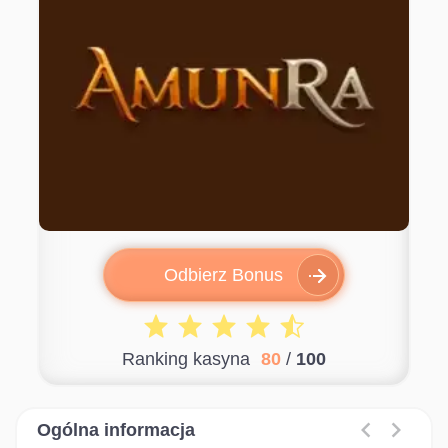
Odbierz Bonus
Ranking kasyna
80
/
100


Ogólna informacja