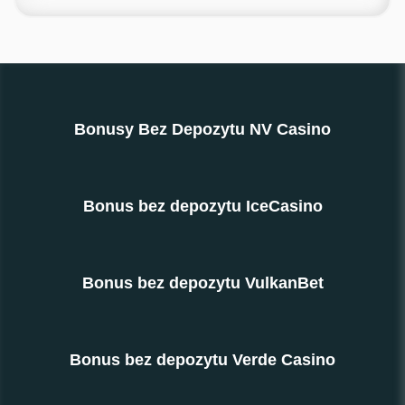
Bonusy Bez Depozytu NV Casino
Bonus bez depozytu IceCasino
Bonus bez depozytu VulkanBet
Bonus bez depozytu Verde Casino