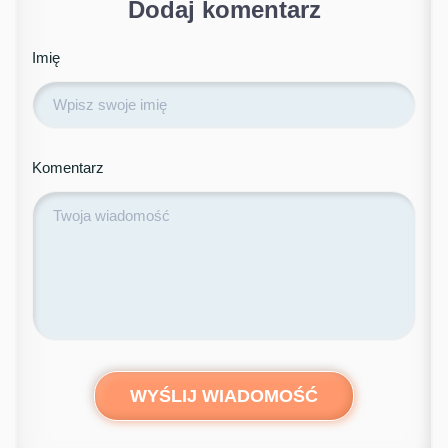
Dodaj komentarz
Imię
Komentarz
WYŚLIJ WIADOMOŚĆ