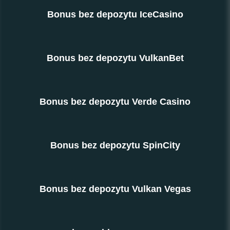
Bonus bez depozytu IceCasino
Bonus bez depozytu VulkanBet
Bonus bez depozytu Verde Casino
Bonus bez depozytu SpinCity
Bonus bez depozytu Vulkan Vegas