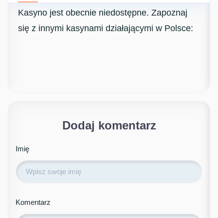
Kasyno jest obecnie niedostępne. Zapoznaj
się z innymi kasynami działającymi w Polsce:
Dodaj komentarz
Imię
Komentarz