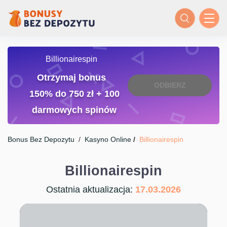
Billionairespin
Otrzymaj bonus
ODBIERZ
150% do 750 zł + 100
darmowych spinów
Bonus Bez Depozytu
/
Kasyno Online
/
Billionairespin
Billionairespin
Ostatnia aktualizacja:
17.03.2026