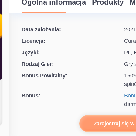
Ogólna informacja
Produkty
M
Data założenia:
202
Licencja:
Cura
Języki:
PL, 
Rodzaj Gier:
Gry 
Bonus Powitalny:
150%
spin
Bonus:
Bonu
darm
Zarejestruj się w