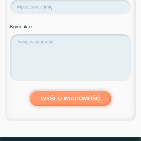
Komentarz
WYŚLIJ WIADOMOŚĆ