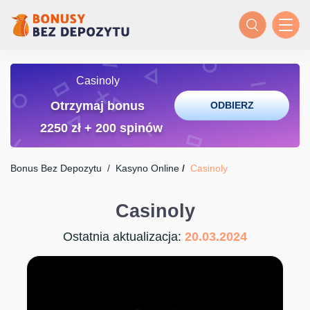
Casinoly
Otrzymaj bonus
ODBIERZ
2250 zł + 200 spinów
Bonus Bez Depozytu
/
Kasyno Online
/
Casinoly
Casinoly
Ostatnia aktualizacja:
20.03.2024