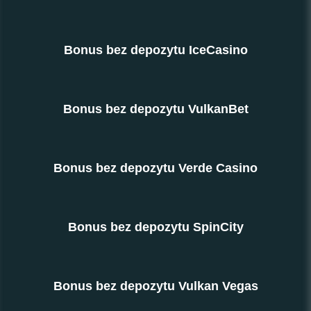
Bonus bez depozytu IceCasino
Bonus bez depozytu VulkanBet
Bonus bez depozytu Verde Casino
Bonus bez depozytu SpinCity
Bonus bez depozytu Vulkan Vegas