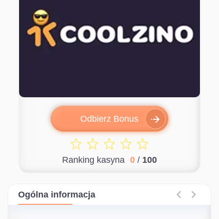
Odbierz Bonus
Ranking kasyna
0
/
100


Ogólna informacja