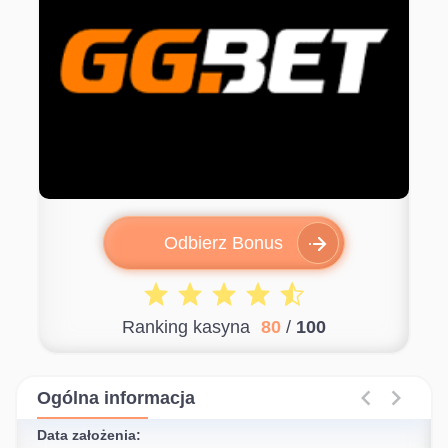
Odbierz Bonus
Ranking kasyna
80
/
100


Ogólna informacja
Data założenia: