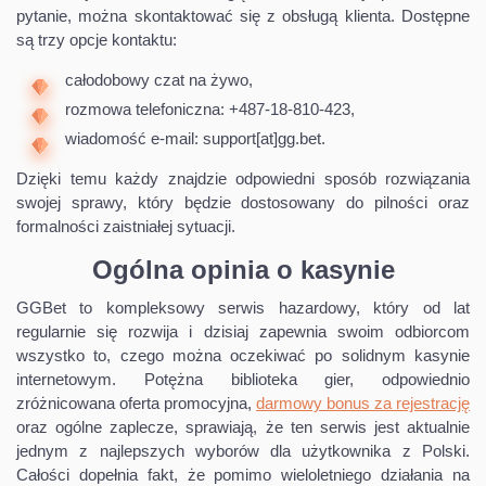
pytanie, można skontaktować się z obsługą klienta. Dostępne
są trzy opcje kontaktu:
całodobowy czat na żywo,
rozmowa telefoniczna: +487-18-810-423,
wiadomość e-mail: support[at]gg.bet.
Dzięki temu każdy znajdzie odpowiedni sposób rozwiązania
swojej sprawy, który będzie dostosowany do pilności oraz
formalności zaistniałej sytuacji.
Ogólna opinia o kasynie
GGBet to kompleksowy serwis hazardowy, który od lat
regularnie się rozwija i dzisiaj zapewnia swoim odbiorcom
wszystko to, czego można oczekiwać po solidnym kasynie
internetowym. Potężna biblioteka gier, odpowiednio
zróżnicowana oferta promocyjna,
darmowy bonus za rejestrację
oraz ogólne zaplecze, sprawiają, że ten serwis jest aktualnie
jednym z najlepszych wyborów dla użytkownika z Polski.
Całości dopełnia fakt, że pomimo wieloletniego działania na