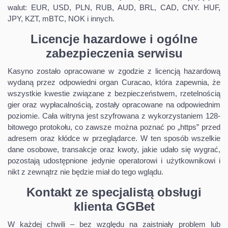
walut: EUR, USD, PLN, RUB, AUD, BRL, CAD, CNY. HUF,
JPY, KZT, mBTC, NOK i innych.
Licencje hazardowe i ogólne
zabezpieczenia serwisu
Kasyno zostało opracowane w zgodzie z licencją hazardową
wydaną przez odpowiedni organ Curacao, która zapewnia, że
wszystkie kwestie związane z bezpieczeństwem, rzetelnością
gier oraz wypłacalnością, zostały opracowane na odpowiednim
poziomie. Cała witryna jest szyfrowana z wykorzystaniem 128-
bitowego protokołu, co zawsze można poznać po „https” przed
adresem oraz kłódce w przeglądarce. W ten sposób wszelkie
dane osobowe, transakcje oraz kwoty, jakie udało się wygrać,
pozostają udostępnione jedynie operatorowi i użytkownikowi i
nikt z zewnątrz nie będzie miał do tego wglądu.
Kontakt ze specjalistą obsługi
klienta GGBet
W każdej chwili – bez względu na zaistniały problem lub