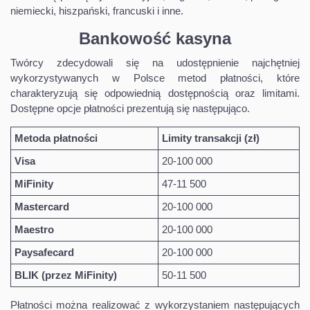
niemiecki, hiszpański, francuski i inne.
Bankowość kasyna
Twórcy zdecydowali się na udostępnienie najchętniej
wykorzystywanych w Polsce metod płatności, które
charakteryzują się odpowiednią dostępnością oraz limitami.
Dostępne opcje płatności prezentują się następująco.
Metoda płatności
Limity transakcji (zł)
Visa
20-100 000
MiFinity
47-11 500
Mastercard
20-100 000
Maestro
20-100 000
Paysafecard
20-100 000
BLIK (przez MiFinity)
50-11 500
Płatności można realizować z wykorzystaniem następujących