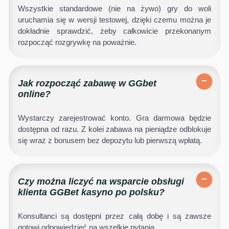
Wszystkie standardowe (nie na żywo) gry do woli
uruchamia się w wersji testowej, dzięki czemu można je
dokładnie sprawdzić, żeby całkowicie przekonanym
rozpocząć rozgrywkę na poważnie.
Jak rozpocząć zabawę w GGbet
online?
Wystarczy zarejestrować konto. Gra darmowa będzie
dostępna od razu. Z kolei zabawa na pieniądze odblokuje
się wraz z bonusem bez depozytu lub pierwszą wpłatą.
Czy można liczyć na wsparcie obsługi
klienta GGBet kasyno po polsku?
Konsultanci są dostępni przez całą dobę i są zawsze
gotowi odpowiedzieć na wszelkie pytania.