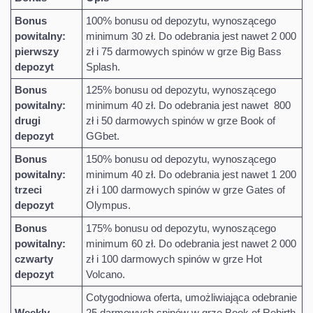
Bonus
100% bonusu od depozytu, wynoszącego
powitalny:
minimum 30 zł. Do odebrania jest nawet 2 000
pierwszy
zł i 75 darmowych spinów w grze Big Bass
depozyt
Splash.
Bonus
125% bonusu od depozytu, wynoszącego
powitalny:
minimum 40 zł. Do odebrania jest nawet 800
drugi
zł i 50 darmowych spinów w grze Book of
depozyt
GGbet.
Bonus
150% bonusu od depozytu, wynoszącego
powitalny:
minimum 40 zł. Do odebrania jest nawet 1 200
trzeci
zł i 100 darmowych spinów w grze Gates of
depozyt
Olympus.
Bonus
175% bonusu od depozytu, wynoszącego
powitalny:
minimum 60 zł. Do odebrania jest nawet 2 000
czwarty
zł i 100 darmowych spinów w grze Hot
depozyt
Volcano.
Cotygodniowa oferta, umożliwiająca odebranie
Weekly
25 darmowych spinów w grze Book of Rebirth