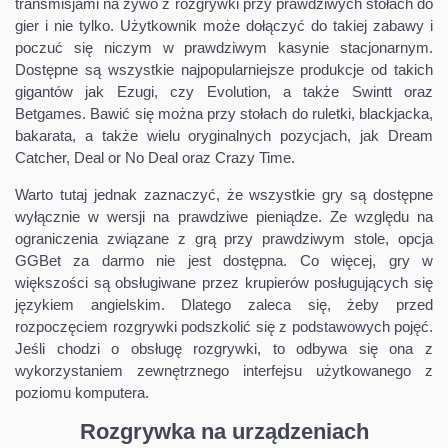
transmisjami na żywo z rozgrywki przy prawdziwych stołach do
gier i nie tylko. Użytkownik może dołączyć do takiej zabawy i
poczuć się niczym w prawdziwym kasynie stacjonarnym.
Dostępne są wszystkie najpopularniejsze produkcje od takich
gigantów jak Ezugi, czy Evolution, a także Swintt oraz
Betgames. Bawić się można przy stołach do ruletki, blackjacka,
bakarata, a także wielu oryginalnych pozycjach, jak Dream
Catcher, Deal or No Deal oraz Crazy Time.
Warto tutaj jednak zaznaczyć, że wszystkie gry są dostępne
wyłącznie w wersji na prawdziwe pieniądze. Ze względu na
ograniczenia związane z grą przy prawdziwym stole, opcja
GGBet za darmo nie jest dostępna. Co więcej, gry w
większości są obsługiwane przez krupierów posługujących się
językiem angielskim. Dlatego zaleca się, żeby przed
rozpoczęciem rozgrywki podszkolić się z podstawowych pojęć.
Jeśli chodzi o obsługę rozgrywki, to odbywa się ona z
wykorzystaniem zewnętrznego interfejsu użytkowanego z
poziomu komputera.
Rozgrywka na urządzeniach