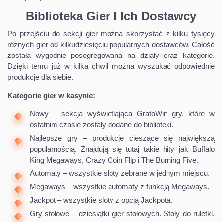
Biblioteka Gier I Ich Dostawcy
Po przejściu do sekcji gier można skorzystać z kilku tysięcy
różnych gier od kilkudziesięciu popularnych dostawców. Całość
została wygodnie posegregowana na działy oraz kategorie.
Dzięki temu już w kilka chwil można wyszukać odpowiednie
produkcje dla siebie.
Kategorie gier w kasynie:
Nowy – sekcja wyświetlająca GratoWin gry, które w
ostatnim czasie zostały dodane do biblioteki.
Najlepsze gry – produkcje cieszące się największą
popularnością. Znajdują się tutaj takie hity jak Buffalo
King Megaways, Crazy Coin Flip i The Burning Five.
Automaty – wszystkie sloty zebrane w jednym miejscu.
Megaways – wszystkie automaty z funkcją Megaways.
Jackpot – wszystkie sloty z opcją Jackpota.
Gry stołowe – dziesiątki gier stołowych. Stoły do ruletki,