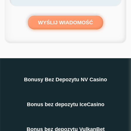
WYŚLIJ WIADOMOŚĆ
Bonusy Bez Depozytu NV Casino
Bonus bez depozytu IceCasino
Bonus bez depozytu VulkanBet