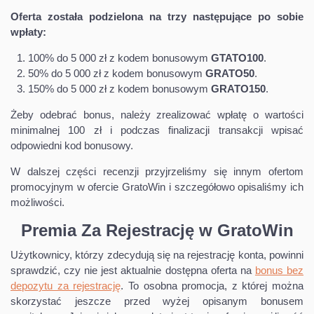
Oferta została podzielona na trzy następujące po sobie
wpłaty:
100% do 5 000 zł z kodem bonusowym
GTATO100
.
50% do 5 000 zł z kodem bonusowym
GRATO50
.
150% do 5 000 zł z kodem bonusowym
GRATO150
.
Żeby odebrać bonus, należy zrealizować wpłatę o wartości
minimalnej 100 zł i podczas finalizacji transakcji wpisać
odpowiedni kod bonusowy.
W dalszej części recenzji przyjrzeliśmy się innym ofertom
promocyjnym w ofercie GratoWin i szczegółowo opisaliśmy ich
możliwości.
Premia Za Rejestrację w GratoWin
Użytkownicy, którzy zdecydują się na rejestrację konta, powinni
sprawdzić, czy nie jest aktualnie dostępna oferta na
bonus bez
depozytu za rejestrację
. To osobna promocja, z której można
skorzystać jeszcze przed wyżej opisanym bonusem