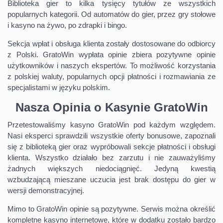
Biblioteka gier to kilka tysięcy tytułów ze wszystkich
popularnych kategorii. Od automatów do gier, przez gry stołowe
i kasyno na żywo, po zdrapki i bingo.
Sekcja wpłat i obsługa klienta zostały dostosowane do odbiorcy
z Polski. GratoWin wypłata opinie zbiera pozytywne opinie
użytkowników i naszych ekspertów. To możliwość korzystania
z polskiej waluty, popularnych opcji płatności i rozmawiania ze
specjalistami w języku polskim.
Nasza Opinia o Kasynie GratoWin
Przetestowaliśmy kasyno GratoWin pod każdym względem.
Nasi eksperci sprawdzili wszystkie oferty bonusowe, zapoznali
się z biblioteką gier oraz wypróbowali sekcje płatności i obsługi
klienta. Wszystko działało bez zarzutu i nie zauważyliśmy
żadnych większych niedociągnięć. Jedyną kwestią
wzbudzającą mieszane uczucia jest brak dostępu do gier w
wersji demonstracyjnej.
Mimo to GratoWin opinie są pozytywne. Serwis można określić
kompletne kasyno internetowe, które w dodatku zostało bardzo