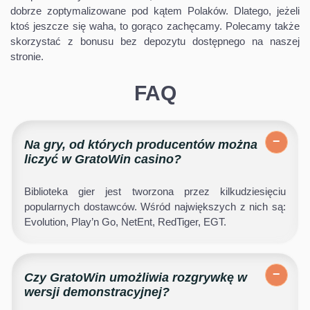
dobrze zoptymalizowane pod kątem Polaków. Dlatego, jeżeli
ktoś jeszcze się waha, to gorąco zachęcamy. Polecamy także
skorzystać z bonusu bez depozytu dostępnego na naszej
stronie.
FAQ
Na gry, od których producentów można
liczyć w GratoWin casino?
Biblioteka gier jest tworzona przez kilkudziesięciu
popularnych dostawców. Wśród największych z nich są:
Evolution, Play’n Go, NetEnt, RedTiger, EGT.
Czy GratoWin umożliwia rozgrywkę w
wersji demonstracyjnej?