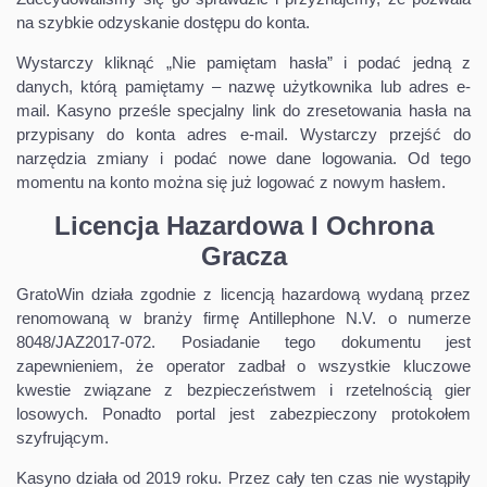
na szybkie odzyskanie dostępu do konta.
Wystarczy kliknąć „Nie pamiętam hasła” i podać jedną z
danych, którą pamiętamy – nazwę użytkownika lub adres e-
mail. Kasyno prześle specjalny link do zresetowania hasła na
przypisany do konta adres e-mail. Wystarczy przejść do
narzędzia zmiany i podać nowe dane logowania. Od tego
momentu na konto można się już logować z nowym hasłem.
Licencja Hazardowa I Ochrona
Gracza
GratoWin działa zgodnie z licencją hazardową wydaną przez
renomowaną w branży firmę Antillephone N.V. o numerze
8048/JAZ2017-072. Posiadanie tego dokumentu jest
zapewnieniem, że operator zadbał o wszystkie kluczowe
kwestie związane z bezpieczeństwem i rzetelnością gier
losowych. Ponadto portal jest zabezpieczony protokołem
szyfrującym.
Kasyno działa od 2019 roku. Przez cały ten czas nie wystąpiły