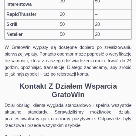
30
50
interentowa
RapidTransfer
20
–
Skrill
50
20
Neteller
50
20
W GratoWin wypłaty są dostępne dopiero po zrealizowaniu
pierwszej wpłaty. Ponadto operator może poprosić o weryfikacje
tożsamości, która z naszego doświadczenia może trwać do 24
godzin, opóźniając transakcję. Dlatego zachęcamy, aby zrobić
to jak najszybciej – tuż po rejestracji konta.
Kontakt Z Działem Wsparcia
GratoWin
Dział obsługi klienta wygląda standardowo i spełnia wszystkie
aktualne standardy. Sprawdziliśmy możliwości działu,
przetestowaliśmy go i oceniamy pozytywnie. Odpowiedzi były
rzeczowe i przede wszystkim szybkie.