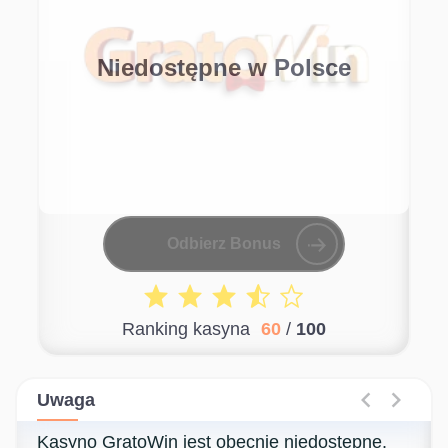
Odbierz Bonus
Ranking kasyna
60
/
100


Uwaga
Kasyno GratoWin jest obecnie niedostępne.