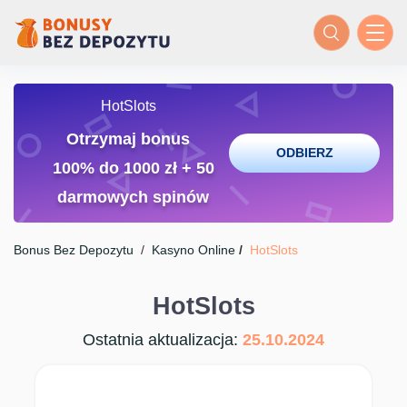
HotSlots
Otrzymaj bonus
ODBIERZ
100% do 1000 zł + 50
darmowych spinów
Bonus Bez Depozytu
/
Kasyno Online
/
HotSlots
HotSlots
Ostatnia aktualizacja:
25.10.2024