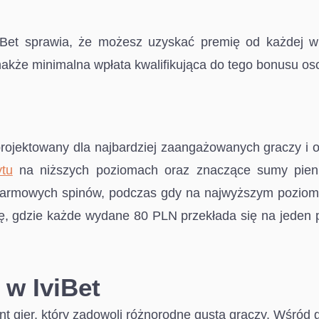
iBet sprawia, że możesz uzyskać premię od każdej w
akże minimalna wpłata kwalifikująca do tego bonusu os
aprojektowany dla najbardziej zaangażowanych graczy i
tu
na niższych poziomach oraz znaczące sumy pieni
darmowych spinów, podczas gdy na najwyższym poziomi
, gdzie każde wydane 80 PLN przekłada się na jeden pu
 w IviBet
nt gier, który zadowoli różnorodne gusta graczy. Wśród g