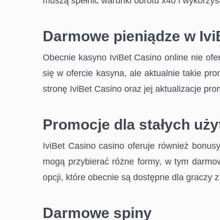
muszą spełnić warunki obrotu x40 i wykorzys
Darmowe pieniądze w Ivi
Obecnie kasyno IviBet Casino online nie of
się w ofercie kasyna, ale aktualnie takie p
stronę IviBet Casino oraz jej aktualizacje p
Promocje dla stałych uży
IviBet Casino casino oferuje również bonusy
mogą przybierać różne formy, w tym darmow
opcji, które obecnie są dostępne dla graczy z
Darmowe spiny