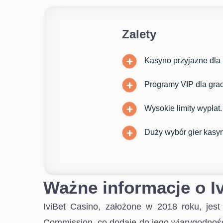
Zalety
Kasyno przyjazne dla 
Programy VIP dla gra
Wysokie limity wypłat.
Duży wybór gier kasy
Ważne informacje o I
IviBet Casino, założone w 2018 roku, j
Commission, co dodaje do jego wiarygodności