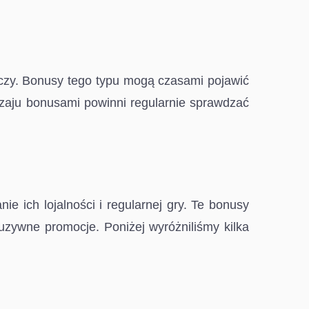
aczy. Bonusy tego typu mogą czasami pojawić
odzaju bonusami powinni regularnie sprawdzać
e ich lojalności i regularnej gry. Te bonusy
zywne promocje. Poniżej wyróżniliśmy kilka