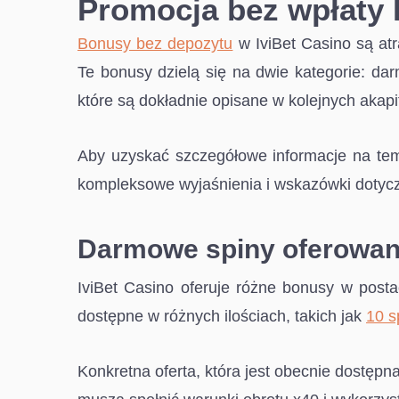
Promocja bez wpłaty 
Bonusy bez depozytu
w IviBet Casino są atr
Te bonusy dzielą się na dwie kategorie: d
które są dokładnie opisane w kolejnych akapi
Aby uzyskać szczegółowe informacje na tem
kompleksowe wyjaśnienia i wskazówki dotyczą
Darmowe spiny oferowane
IviBet Casino oferuje różne bonusy w post
dostępne w różnych ilościach, takich jak
10 s
Konkretna oferta, która jest obecnie dostę