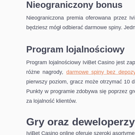
Nieograniczony bonus
Nieograniczona premia oferowana przez Iv
będziesz mógł odbierać darmowe spiny. Jedn
Program lojalnościowy
Program lojalnościowy IviBet Casino jest z
różne nagrody,
darmowe spiny bez depozy
pierwszy poziom, gracz może otrzymać 10 
Punkty w programie zdobywa się poprzez grę
za lojalność klientów.
Gry oraz deweloperzy
IviBet Casino online oferuje szeroki asortyme