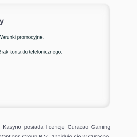
y
Warunki promocyjne.
Brak kontaktu telefonicznego.
. Kasyno posiada licencję Curacao Gaming
hOptions Group B.V., znajduje się w Curacao.