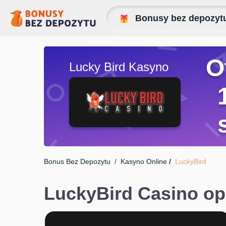
Bonusy bez depozyt
O
Lucky Bird Kasyno
Bonus Bez Depozytu
/
Kasyno Online
/
LuckyBird
LuckyBird Casino op