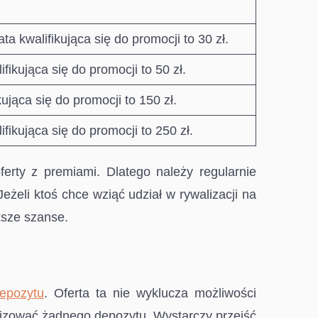
 kwalifikująca się do promocji to 30 zł.
ikująca się do promocji to 50 zł.
jąca się do promocji to 150 zł.
kująca się do promocji to 250 zł.
erty z premiami. Dlatego należy regularnie
Jeżeli ktoś chce wziąć udział w rywalizacji na
ksze szanse.
epozytu
. Oferta ta nie wyklucza możliwości
alizować żadnego depozytu. Wystarczy przejść