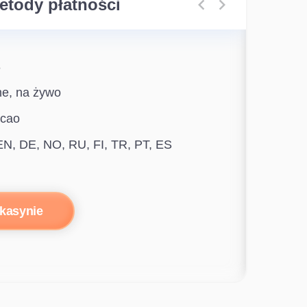


etody płatności
8
ne, na żywo
cao
EN, DE, NO, RU, FI, TR, PT, ES
 kasynie