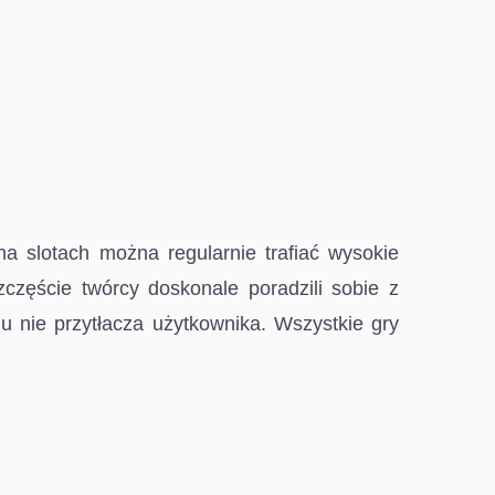
a slotach można regularnie trafiać wysokie
częście twórcy doskonale poradzili sobie z
 nie przytłacza użytkownika. Wszystkie gry