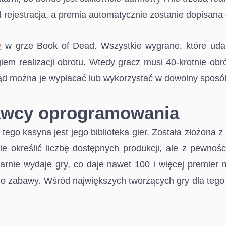
 rejestracja, a premia automatycznie zostanie dopisana 
w
w grze Book of Dead. Wszystkie wygrane, które uda 
m realizacji obrotu. Wtedy gracz musi 40-krotnie obróc
skąd można je wypłacać lub wykorzystać w dowolny spos
stawcy oprogramowania
ego kasyna jest jego biblioteka gier. Została złożona 
ie określić liczbę dostępnych produkcji, ale z pewnoś
larnie wydaje gry, co daje nawet 100 i więcej premier
 do zabawy. Wśród największych tworzących gry dla tego