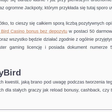
raz ogromne Jackpoty, którym przykłada się tutaj sporo u
tko, to cieszy się całkiem sporą liczbą pozytywnych opi
 Bird Casino bonus bez depozytu
w postaci 50 darmow
az wszystko będzie działać zgodnie z ogólnie przyjęty
ter gaming licencję i posiada dokument numerze 55
yBird
ch kwestii, jaką brano pod uwagę podczas tworzenia teg
h dla stałych graczy jak reload bonusy, cashback, czy