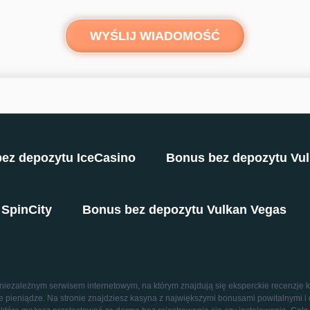
WYŚLIJ WIADOMOŚĆ
ez depozytu IceCasino
Bonus bez depozytu Vu
SpinCity
Bonus bez depozytu Vulkan Vegas
niezależnym serwisem internetowym, na którym znajdują się eksperckie recenzje ka
pieniądze. Na stronie znajdziesz kasyna z największymi bonusami powitalnymi i