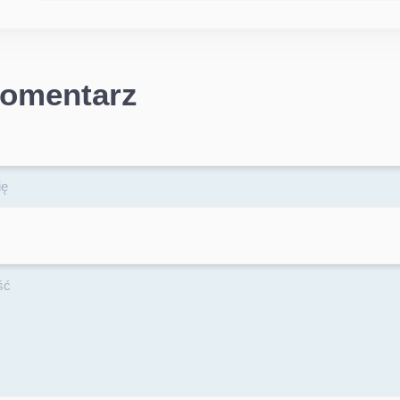
komentarz