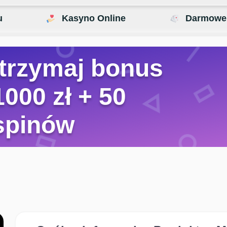
u
Kasyno Online
Darmowe
trzymaj bonus
1000 zł + 50
spinów