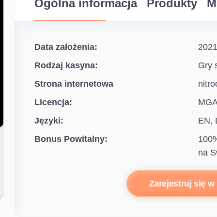
Ogólna informacja
Produkty
M
Data założenia:
202
Rodzaj kasyna:
Gry 
Strona internetowa
nitr
Licencja:
MGA
Języki:
EN, 
Bonus Powitalny:
100%
na S
Zarejestruj się w