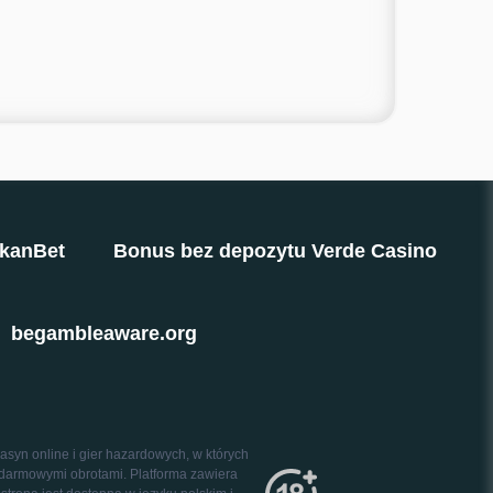
lkanBet
Bonus bez depozytu Verde Casino
begambleaware.org
syn online i gier hazardowych, w których
 darmowymi obrotami. Platforma zawiera