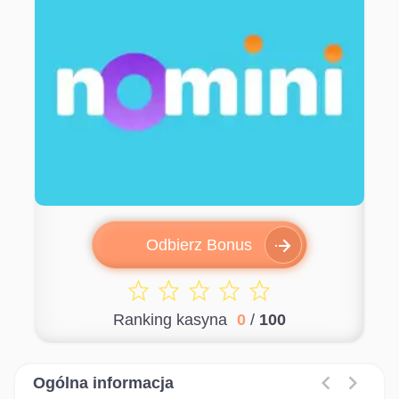
Odbierz Bonus
Ranking kasyna
0
/
100


Ogólna informacja