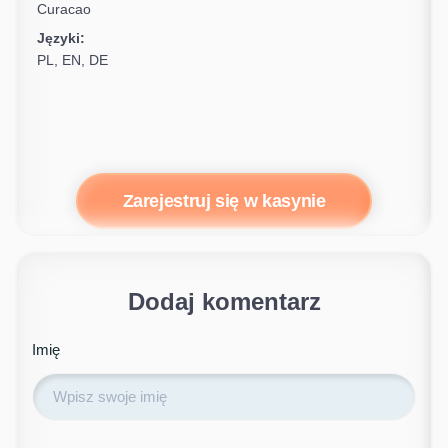
Curacao
Języki:
PL, EN, DE
Zarejestruj się w kasynie
Dodaj komentarz
Imię