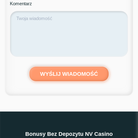
Komentarz
WYŚLIJ WIADOMOŚĆ
Bonusy Bez Depozytu NV Casino