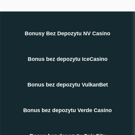
Bonusy Bez Depozytu NV Casino
Bonus bez depozytu IceCasino
Bonus bez depozytu VulkanBet
Bonus bez depozytu Verde Casino