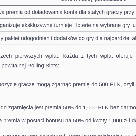
a premia od doładowania konta dla stałych graczy przy 
anizuje ekskluzywne turnieje i loterie na wybrane gry l
y pakiet udogodnień i dodatków do gry dla najbardziej a
zech pierwszych wpłat. Każda z tych wpłat oferuje 
owitalnej Rolling Slots:
pozycie gracze mogą zgarnąć premię do 500 PLN, czyli
 do zgarnięcia jest premia 50% do 1,000 PLN bez darm
na premia w postaci bonusu na 50% od kwoty 1,000 zł i