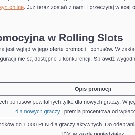
syn online
. Już teraz zostań z nami i przeczytaj więcej 
omocyjna w Rolling Slots
a jest wgląd w jego ofertę promocji i bonusów. W zakła
onfiguracji nie są dostępne u konkurencji. Sprawdź wygod
Opis promocji
zech bonusów powitalnych tylko dla nowych graczy. W j
dla nowych graczy
i premia procentowa od wpłac
odków do 1,000 PLN dla graczy aktywnych. Do odebrania
10% w każdy poniedziałek.