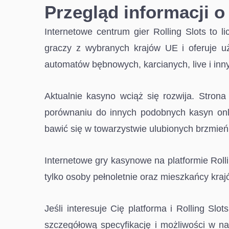
Przegląd informacji o
Internetowe centrum gier Rolling Slots to
graczy z wybranych krajów UE i oferuje u
automatów bębnowych, karcianych, live i inny
Aktualnie kasyno wciąż się rozwija. Strona
porównaniu do innych podobnych kasyn onl
bawić się w towarzystwie ulubionych brzmień
Internetowe gry kasynowe na platformie Rol
tylko osoby pełnoletnie oraz mieszkańcy kra
Jeśli interesuje Cię platforma i Rolling Slo
szczegółową specyfikację i możliwości w nas