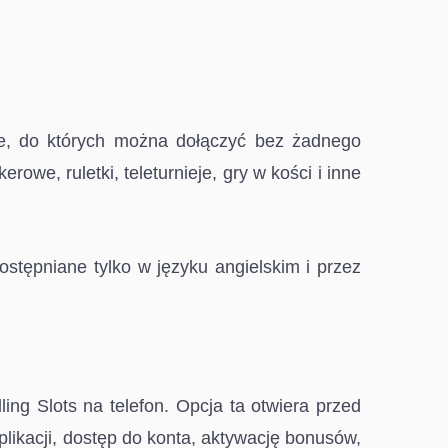
live, do których można dołączyć bez żadnego
owe, ruletki, teleturnieje, gry w kości i inne
ostępniane tylko w języku angielskim i przez
ing Slots na telefon. Opcja ta otwiera przed
likacji, dostęp do konta, aktywację bonusów,