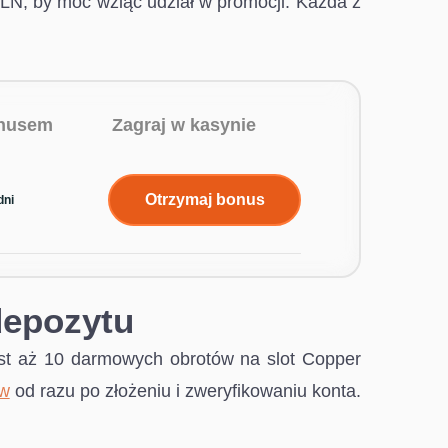
N, by móc wziąć udział w promocji. Każda z
onusem
Zagraj w kasynie
Otrzymaj bonus
dni
depozytu
jest aż 10 darmowych obrotów na slot Copper
ów
od razu po złożeniu i zweryfikowaniu konta.