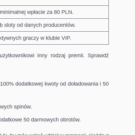
minimalnej wpłacie za 80 PLN.
ub sloty od danych producentów.
ktywnych graczy w klubie VIP.
użytkownikowi inny rodzaj premii. Sprawdź
 100% dodatkowej kwoty od doładowania i 50
owych spinów.
 dodatkowe 50 darmowych obrotów.