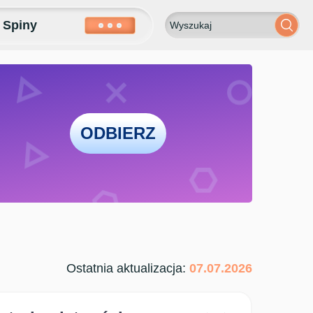
 Spiny
ODBIERZ
Ostatnia aktualizacja:
07.07.2026