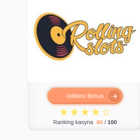
Odbierz Bonus
Ranking kasyna
80
/
100