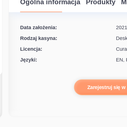
Ogólna informacja
Produkty
M
Data założenia:
202
Rodzaj kasyna:
Desk
Licencja:
Cura
Języki:
EN, 
Zarejestruj się w