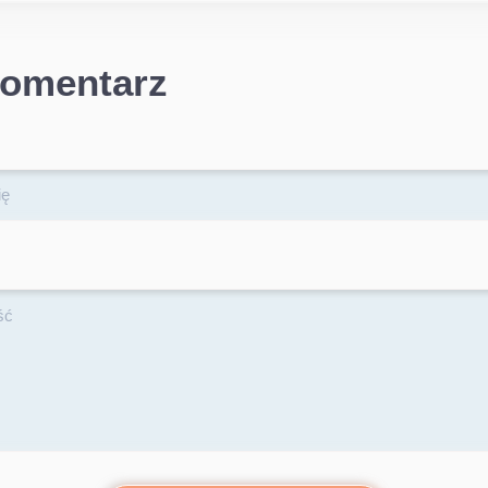
komentarz