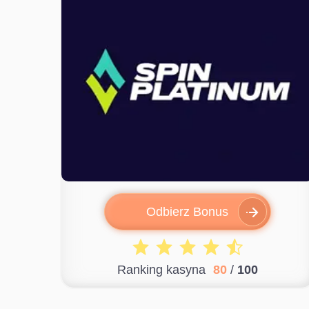
Odbierz Bonus
Ranking kasyna
80
/
100