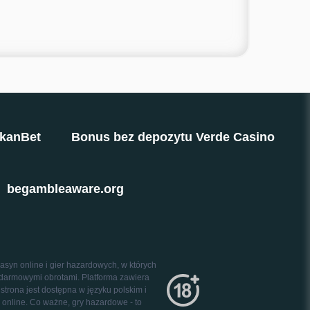
lkanBet
Bonus bez depozytu Verde Casino
begambleaware.org
syn online i gier hazardowych, w których
 darmowymi obrotami. Platforma zawiera
strona jest dostępna w języku polskim i
 online. Co ważne, gry hazardowe - to