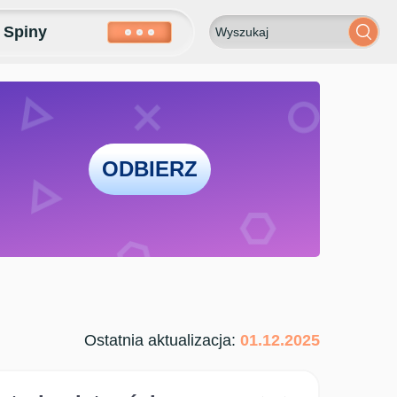
 Spiny
ODBIERZ
Ostatnia aktualizacja:
01.12.2025