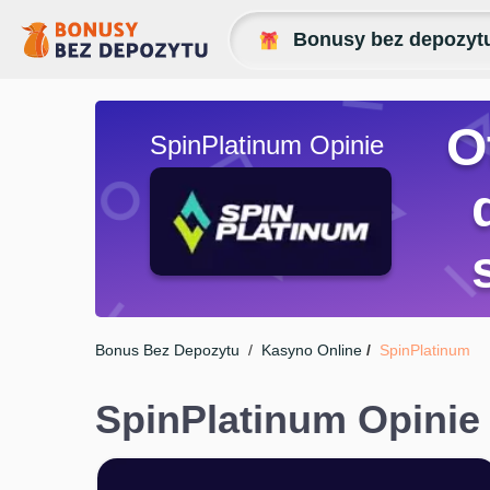
Bonusy bez depozyt
O
SpinPlatinum Opinie
Bonus Bez Depozytu
/
Kasyno Online
/
SpinPlatinum
SpinPlatinum Opinie