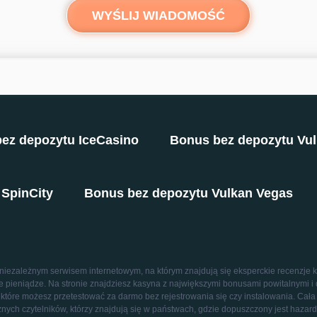
WYŚLIJ WIADOMOŚĆ
ez depozytu IceCasino
Bonus bez depozytu Vu
SpinCity
Bonus bez depozytu Vulkan Vegas
niezależnym serwisem internetowym, na którym znajdują się eksperckie recenzje ka
pieniądze. Na stronie znajdziesz kasyna z największymi bonusami powitalnymi i
 które możesz przetestować za darmo bez rejestrowania się czy instalowania. Cała 
znych czytelników, którzy znajdują się w państwach, gdzie dopuszczony jest hazard