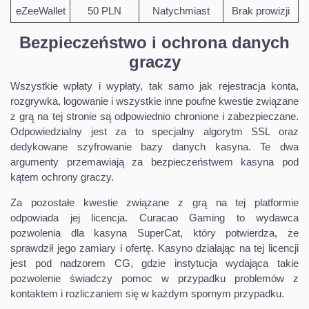
eZeeWallet
50 PLN
Natychmiast
Brak prowizji
Bezpieczeństwo i ochrona danych
graczy
Wszystkie wpłaty i wypłaty, tak samo jak rejestracja konta,
rozgrywka, logowanie i wszystkie inne poufne kwestie związane
z grą na tej stronie są odpowiednio chronione i zabezpieczane.
Odpowiedzialny jest za to specjalny algorytm SSL oraz
dedykowane szyfrowanie bazy danych kasyna. Te dwa
argumenty przemawiają za bezpieczeństwem kasyna pod
kątem ochrony graczy.
Za pozostałe kwestie związane z grą na tej platformie
odpowiada jej licencja. Curacao Gaming to wydawca
pozwolenia dla kasyna SuperCat, który potwierdza, że
sprawdził jego zamiary i ofertę. Kasyno działając na tej licencji
jest pod nadzorem CG, gdzie instytucja wydająca takie
pozwolenie świadczy pomoc w przypadku problemów z
kontaktem i rozliczaniem się w każdym spornym przypadku.