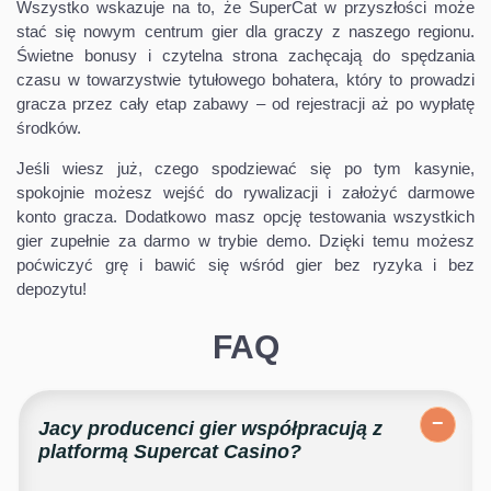
Wszystko wskazuje na to, że SuperCat w przyszłości może
stać się nowym centrum gier dla graczy z naszego regionu.
Świetne bonusy i czytelna strona zachęcają do spędzania
czasu w towarzystwie tytułowego bohatera, który to prowadzi
gracza przez cały etap zabawy – od rejestracji aż po wypłatę
środków.
Jeśli wiesz już, czego spodziewać się po tym kasynie,
spokojnie możesz wejść do rywalizacji i założyć darmowe
konto gracza. Dodatkowo masz opcję testowania wszystkich
gier zupełnie za darmo w trybie demo. Dzięki temu możesz
poćwiczyć grę i bawić się wśród gier bez ryzyka i bez
depozytu!
FAQ
Jacy producenci gier współpracują z
platformą Supercat Casino?