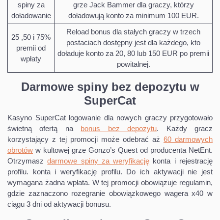
spiny za
grze Jack Bammer dla graczy, którzy
doładowanie
doładowują konto za minimum 100 EUR.
Reload bonus dla stałych graczy w trzech
25 ,50 i 75%
postaciach dostępny jest dla każdego, kto
premii od
doładuje konto za 20, 80 lub 150 EUR po premii
wpłaty
powitalnej.
Darmowe spiny bez depozytu w
SuperCat
Kasyno SuperCat logowanie dla nowych graczy przygotowało
świetną ofertą na
bonus bez depozytu
. Każdy gracz
korzystający z tej promocji może odebrać aż
60 darmowych
obrotów
w kultowej grze Gonzo’s Quest od producenta NetEnt.
Otrzymasz
darmowe spiny za weryfikację
konta i rejestrację
profilu. konta i weryfikację profilu. Do ich aktywacji nie jest
wymagana żadna wpłata. W tej promocji obowiązuje regulamin,
gdzie zaznaczono rozegranie obowiązkowego wagera x40 w
ciągu 3 dni od aktywacji bonusu.