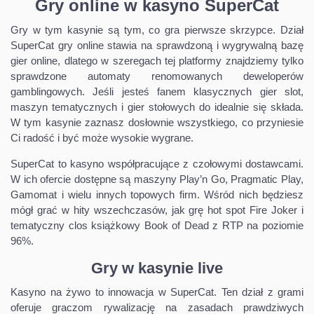
Gry online w kasyno SuperCat
Gry w tym kasynie są tym, co gra pierwsze skrzypce. Dział
SuperCat gry online stawia na sprawdzoną i wygrywalną bazę
gier online, dlatego w szeregach tej platformy znajdziemy tylko
sprawdzone automaty renomowanych deweloperów
gamblingowych. Jeśli jesteś fanem klasycznych gier slot,
maszyn tematycznych i gier stołowych do idealnie się składa.
W tym kasynie zaznasz dosłownie wszystkiego, co przyniesie
Ci radość i być może wysokie wygrane.
SuperCat to kasyno współpracujące z czołowymi dostawcami.
W ich ofercie dostępne są maszyny Play’n Go, Pragmatic Play,
Gamomat i wielu innych topowych firm. Wśród nich będziesz
mógł grać w hity wszechczasów, jak grę hot spot Fire Joker i
tematyczny clos książkowy Book of Dead z RTP na poziomie
96%.
Gry w kasynie live
Kasyno na żywo to innowacja w SuperCat. Ten dział z grami
oferuje graczom rywalizację na zasadach prawdziwych