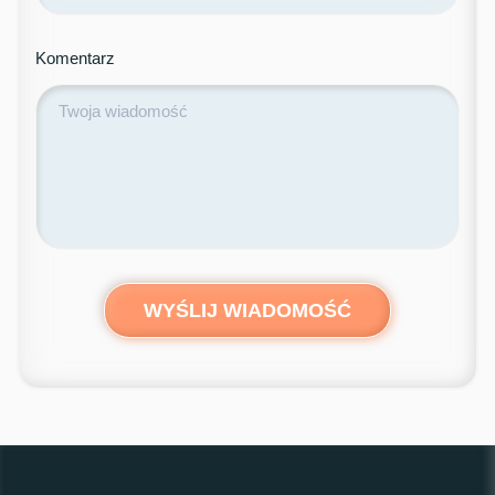
Komentarz
WYŚLIJ WIADOMOŚĆ