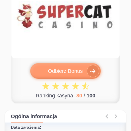
Odbierz Bonus
Ranking kasyna
80
/
100


Ogólna informacja
Data założenia: