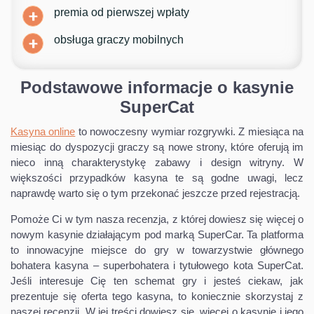
premia od pierwszej wpłaty
obsługa graczy mobilnych
Podstawowe informacje o kasynie
SuperCat
Kasyna online
to nowoczesny wymiar rozgrywki. Z miesiąca na
miesiąc do dyspozycji graczy są nowe strony, które oferują im
nieco inną charakterystykę zabawy i design witryny. W
większości przypadków kasyna te są godne uwagi, lecz
naprawdę warto się o tym przekonać jeszcze przed rejestracją.
Pomoże Ci w tym nasza recenzja, z której dowiesz się więcej o
nowym kasynie działającym pod marką SuperCar. Ta platforma
to innowacyjne miejsce do gry w towarzystwie głównego
bohatera kasyna – superbohatera i tytułowego kota SuperCat.
Jeśli interesuje Cię ten schemat gry i jesteś ciekaw, jak
prezentuje się oferta tego kasyna, to koniecznie skorzystaj z
naszej recenzji. W jej treści dowiesz się, więcej o kasynie i jego