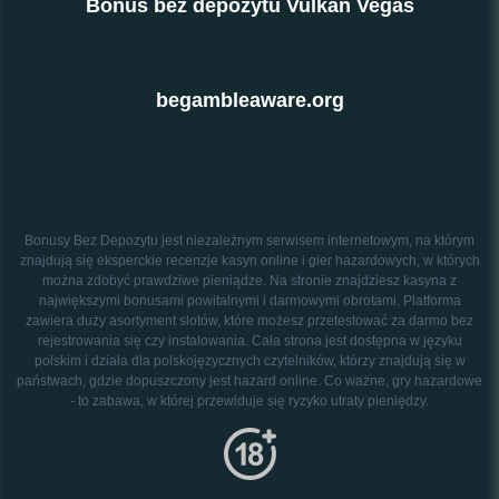
Bonus bez depozytu Vulkan Vegas
begambleaware.org
Bonusy Bez Depozytu jest niezależnym serwisem internetowym, na którym
znajdują się eksperckie recenzje kasyn online i gier hazardowych, w których
można zdobyć prawdziwe pieniądze. Na stronie znajdziesz kasyna z
największymi bonusami powitalnymi i darmowymi obrotami. Platforma
zawiera duży asortyment slotów, które możesz przetestować za darmo bez
rejestrowania się czy instalowania. Cała strona jest dostępna w języku
polskim i działa dla polskojęzycznych czytelników, którzy znajdują się w
państwach, gdzie dopuszczony jest hazard online. Co ważne, gry hazardowe
- to zabawa, w której przewiduje się ryzyko utraty pieniędzy.