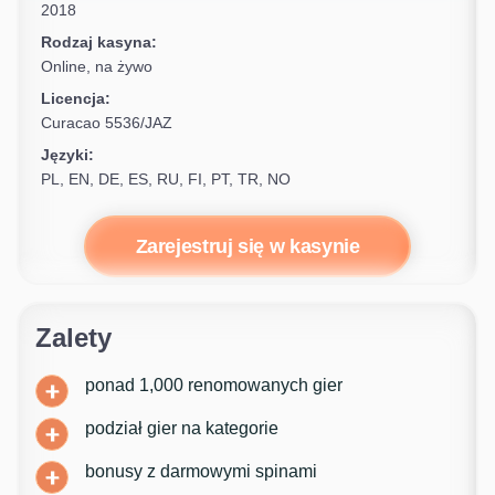
2018
Rodzaj kasyna:
Online, na żywo
Licencja:
Curacao 5536/JAZ
Języki:
PL, EN, DE, ES, RU, FI, PT, TR, NO
Zarejestruj się w kasynie
Zalety
ponad 1,000 renomowanych gier
podział gier na kategorie
bonusy z darmowymi spinami