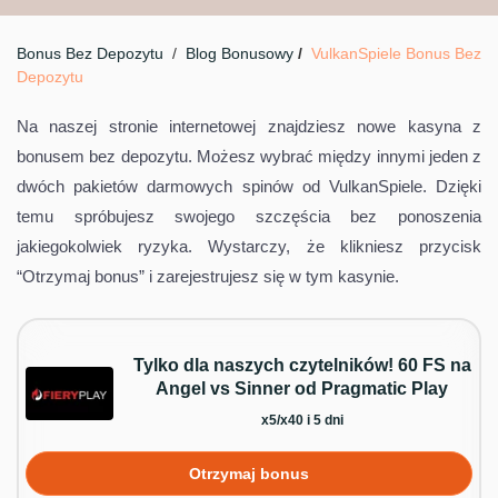
Bonus Bez Depozytu
/
Blog Bonusowy
/
VulkanSpiele Bonus Bez
Depozytu
Na naszej stronie internetowej znajdziesz nowe kasyna z
bonusem bez depozytu. Możesz wybrać między innymi jeden z
dwóch pakietów darmowych spinów od VulkanSpiele. Dzięki
temu spróbujesz swojego szczęścia bez ponoszenia
jakiegokolwiek ryzyka. Wystarczy, że klikniesz przycisk
“Otrzymaj bonus” i zarejestrujesz się w tym kasynie.
Tylko dla naszych czytelników! 60 FS na
Angel vs Sinner od Pragmatic Play
x5/x40 i 5 dni
Otrzymaj bonus