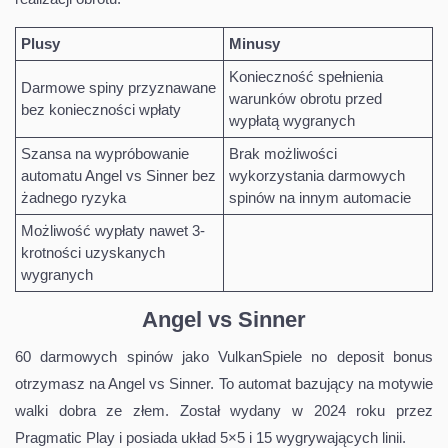
Plusy
Minusy
Konieczność spełnienia
Darmowe spiny przyznawane
warunków obrotu przed
bez konieczności wpłaty
wypłatą wygranych
Szansa na wypróbowanie
Brak możliwości
automatu Angel vs Sinner bez
wykorzystania darmowych
żadnego ryzyka
spinów na innym automacie
Możliwość wypłaty nawet 3-
krotności uzyskanych
wygranych
Angel vs Sinner
60 darmowych spinów jako VulkanSpiele no deposit bonus
otrzymasz na Angel vs Sinner. To automat bazujący na motywie
walki dobra ze złem. Został wydany w 2024 roku przez
Pragmatic Play i posiada układ 5×5 i 15 wygrywających linii.