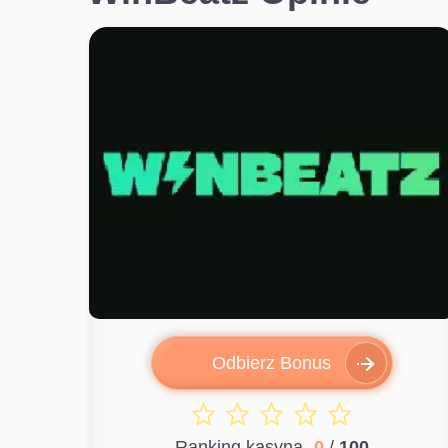
Odbierz Bonus
Ranking kasyna
0
/
100