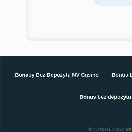
Bonusy Bez Depozytu NV Casino
Bonus b
Bonus bez depozytu 
Bonusy Bez Depozytu jest 